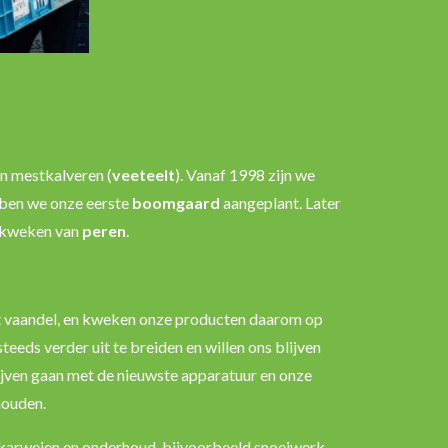
n mestkalveren (
veeteelt
). Vanaf 1998 zijn we
bben we onze eerste
boomgaard
aangeplant. Later
t kweken van
peren
.
het vaandel, en kweken onze producten daarom
op
eeds verder uit te breiden en willen ons blijven
jven gaan met de nieuwste apparatuur en onze
houden.
 karweien en onderhoud, bijvoorbeeld snoeiwerk,