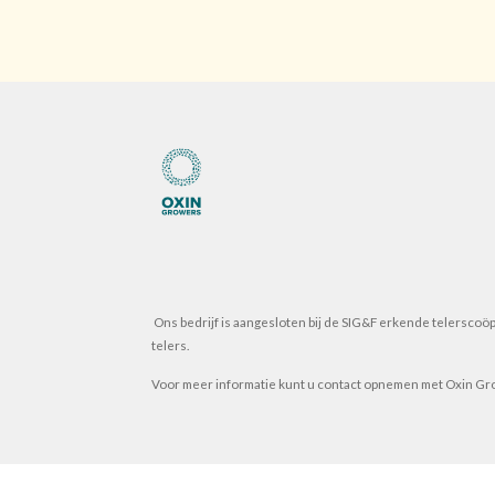
Ons bedrijf is aangesloten bij de SIG&F erkende telersco
telers.
Voor meer informatie kunt u contact opnemen met Oxin Gr
© 2025 Gebroeders Ruis B.V. kvk: 99212390