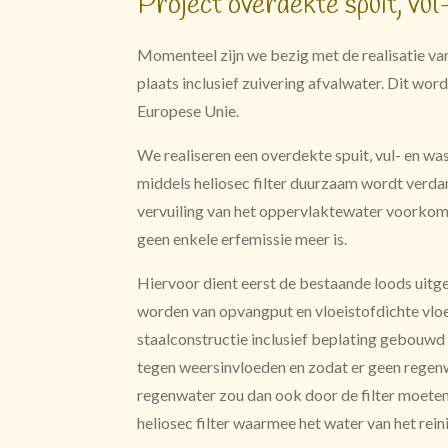
Project overdekte spuit, vul
Momenteel zijn we bezig met de realisatie van
plaats inclusief zuivering afvalwater. Dit wor
Europese Unie.
We realiseren een overdekte spuit, vul- en was
middels heliosec filter duurzaam wordt verd
vervuiling van het oppervlaktewater voorkom
geen enkele erfemissie meer is.
Hiervoor dient eerst de bestaande loods uitg
worden van opvangput en vloeistofdichte vloe
staalconstructie inclusief beplating gebouw
tegen weersinvloeden en zodat er geen regen
regenwater zou dan ook door de filter moeten
heliosec filter waarmee het water van het rei