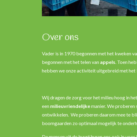
Over ons
Vader is in 1970 begonnen met het kweken va
begonnen met het telen van
appels
. Toen he
hebben we onze activiteit uitgebreid met he
Wij dragen de zorg voor het milieu hoog in 
een
milieuvriendelijke
manier.
We proberen st
ontwikkelen. We proberen daarom mee te bli
boomgaarden zo optimaal mogelijk te onder
De mensen uit de buurt huren ons ook in voor