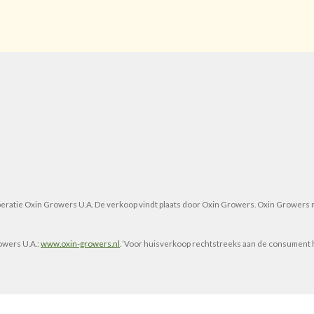
öperatie Oxin Growers U.A. De verkoop vindt plaats door Oxin Growers. Oxin Growers
owers U.A.:
www.oxin-growers.nl
.
‘Voor huisverkoop rechtstreeks aan de consument h