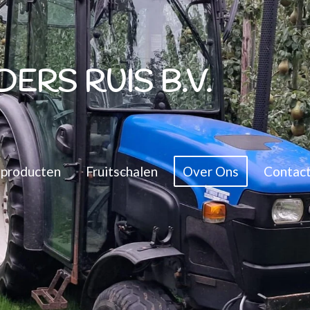
ERS RUIS B.V.
sproducten
Fruitschalen
Over Ons
Contac